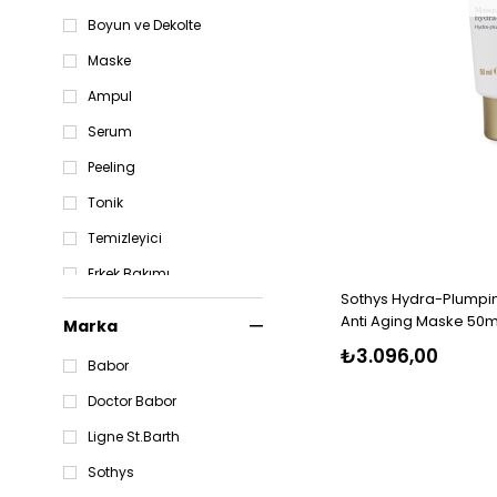
Boyun ve Dekolte
Maske
Ampul
Serum
Peeling
Tonik
Temizleyici
Erkek Bakımı
Sothys Hydra-Plumpin
Anti Aging Maske 50m
Marka
₺3.096,00
Babor
Doctor Babor
Ligne St.Barth
Sothys