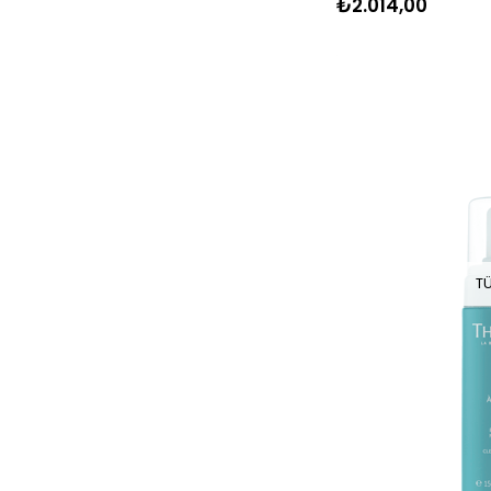
₺2.014,00
T