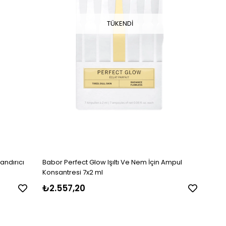
TÜKENDI
andırıcı
Babor Perfect Glow Işıltı Ve Nem İçin Ampul
Konsantresi 7x2 ml
₺2.557,20