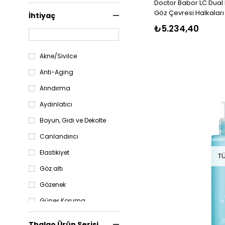
Doctor Babor LC Dual Ey
Deniz Suyu
Göz Çevresi Halkaları
İhtiyaç
Ve Gündüz Kremi İkilis
Ginseng
₺5.234,40
Hyalüronik Asit
Iris Ekstratı
Akne/Sivilce
Jojoba Yağı
Anti-Aging
Arındırma
Aydınlatıcı
Boyun, Gıdı ve Dekolte
Canlandırıcı
Elastikiyet
T
Göz altı
Gözenek
Güneş Koruma
Hassasiyet/Kızarıklık
Thalgo Ürün Serisi