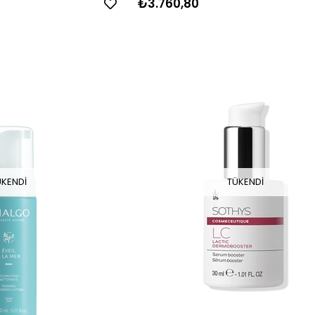
₺3.760,80
ÜKENDI
TÜKENDI