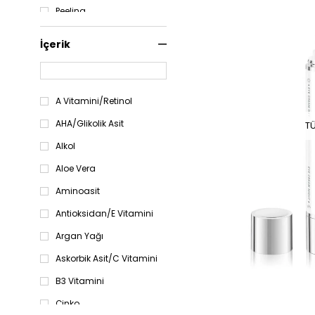
Peeling
Sabun
İçerik
Serum
Su
Süt
A Vitamini/Retinol
Yağ
AHA/Glikolik Asit
T
Alkol
Aloe Vera
Aminoasit
Antioksidan/E Vitamini
Argan Yağı
Askorbik Asit/C Vitamini
B3 Vitamini
Çinko