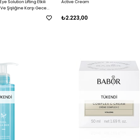
e Solution Lifting Etkili
Active Cream
 Ve Şişliğine Karşı Gece
i 30 ml
₺2.223,00
ÜKENDI
TÜKENDI