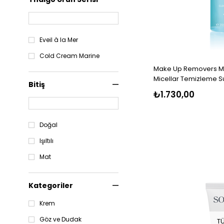
Işıltı
Kırışıklık
Leke/Ton Eşitsizliği
Eveil à la Mer
Mat/Yorgun/Donuk Cilt
Cold Cream Marine
Make Up Removers Mi
Micellar Temizleme S
Bitiş
₺1.730,00
Doğal
Işıltılı
Mat
Kategoriler
Krem
Göz ve Dudak
T