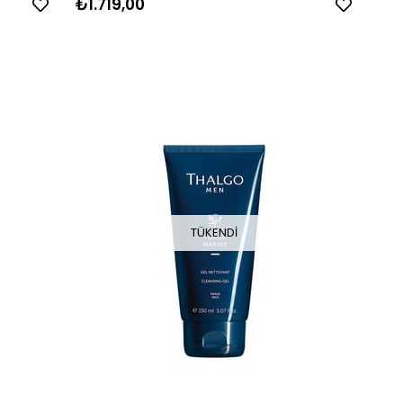
₺1.719,00
TÜKENDI