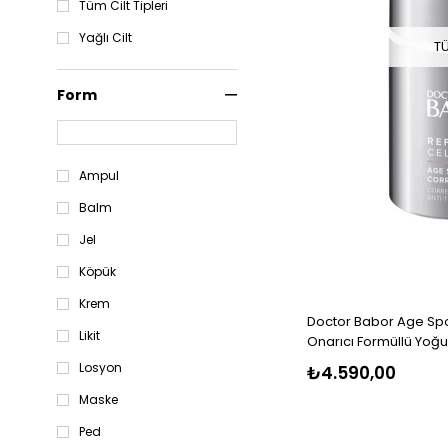
Tüm Cilt Tipleri
Yağlı Cilt
T
Form
Ampul
Balm
Jel
Köpük
Krem
Doctor Babor Age Spot
Likit
Onarıcı Formüllü Yoğu
Losyon
₺4.590,00
Maske
Ped