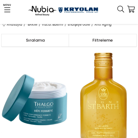
MENU
Anasayfa
BAKIM
Vücut Bakımı
Endişeye Göre
Anti Aging
Sıralama
Filtreleme