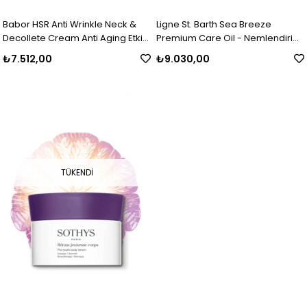
Babor HSR Anti Wrinkle Neck &
Ligne St. Barth Sea Breeze
Decollete Cream Anti Aging Etkili
Premium Care Oil - Nemlendirici
Boyun ve Dekolte Kremi 50 ml
ve Besleyici Lüks Bakım Yağı 200
₺7.512,00
₺9.030,00
ML
TÜKENDI