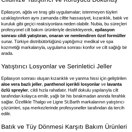
Epilasyon, ağda ve tıraş gibi uygulamalar; istenmeyen tüyleri 
uzaklaştırırken aynı zamanda ciltte hassasiyet, kızarıklık, batık ve 
kuruluk gibi geçici reaksiyonlara neden olabilir. Nubia, bu süreçleri 
profesyonel cilt bakım ürünleriyle destekleyerek, 
epilasyon 
sonrası cildi yatıştıran, onaran ve nemlendiren özel formüller
sunar. Türkiye distribütörlüğünü yaptığımız medikal ve spa 
kozmetiği markalarıyla, uygulama sonrası konfor ve cilt sağlığı bir 
arada.
Yatıştırıcı Losyonlar ve Serinletici Jeller
Epilasyon sonrası oluşan kızarıklık ve yanma hissi için geliştirilen 
aloe vera bazlı jeller
, 
panthenol içerikli losyonlar
 ve 
lavanta 
özlü spreyler
, cildi hızla rahatlatır. Hafif dokulu yapılarıyla cilt 
tarafından kolayca emilir, yağlı bir his bırakmadan anında ferahlık 
sağlar. Özellikle Thalgo ve Ligne St.Barth markalarının yatıştırıcı 
çözümleri, spa merkezlerinde profesyoneller tarafından da tercih 
edilir.
Batık ve Tüy Dönmesi Karşıtı Bakım Ürünleri