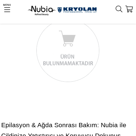
MENU
Epilasyon & Ağda Sonrası Bakım: Nubia ile 
Cildinize Yatıştırıcı ve Koruyucu Dokunuş