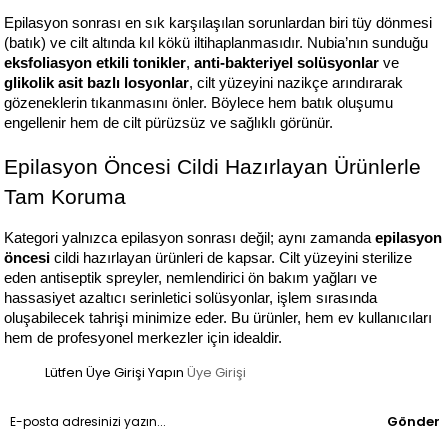
Epilasyon sonrası en sık karşılaşılan sorunlardan biri tüy dönmesi 
(batık) ve cilt altında kıl kökü iltihaplanmasıdır. Nubia’nın sunduğu 
eksfoliasyon etkili tonikler
, 
anti-bakteriyel solüsyonlar
 ve 
glikolik asit bazlı losyonlar
, cilt yüzeyini nazikçe arındırarak 
gözeneklerin tıkanmasını önler. Böylece hem batık oluşumu 
engellenir hem de cilt pürüzsüz ve sağlıklı görünür.
Epilasyon Öncesi Cildi Hazırlayan Ürünlerle 
Tam Koruma
Kategori yalnızca epilasyon sonrası değil; aynı zamanda 
epilasyon 
öncesi
 cildi hazırlayan ürünleri de kapsar. Cilt yüzeyini sterilize 
eden antiseptik spreyler, nemlendirici ön bakım yağları ve 
hassasiyet azaltıcı serinletici solüsyonlar, işlem sırasında 
oluşabilecek tahrişi minimize eder. Bu ürünler, hem ev kullanıcıları 
hem de profesyonel merkezler için idealdir.
Lütfen Üye Girişi Yapın
Üye Girişi
Gönder