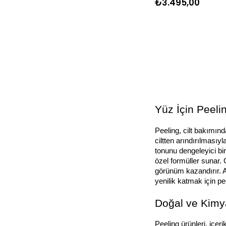
₺3.495,00
Yüz İçin Peeli
Peeling, cilt bakımınd
ciltten arındırılmasıy
tonunu dengeleyici bir 
özel formüller sunar. 
görünüm kazandırır. Ay
yenilik katmak için pe
Doğal ve Kimya
Peeling ürünleri, içe