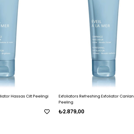
liator Hassas Cilt Peelingi
Exfoliators Refreshing Exfoliator Canland
Peeling
₺2.879,00