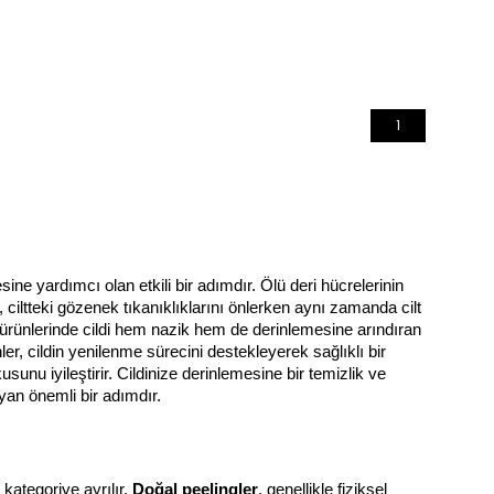
1
ne yardımcı olan etkili bir adımdır. Ölü deri hücrelerinin 
 ciltteki gözenek tıkanıklıklarını önlerken aynı zamanda cilt 
ng ürünlerinde cildi hem nazik hem de derinlemesine arındıran 
r, cildin yenilenme sürecini destekleyerek sağlıklı bir 
sunu iyileştirir. Cildinize derinlemesine bir temizlik ve 
ayan önemli bir adımdır.
ategoriye ayrılır. 
Doğal peelingler
, genellikle fiziksel 