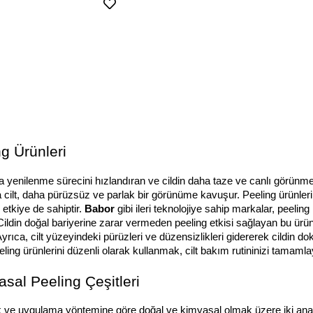
ng Ürünleri
a yenilenme sürecini hızlandıran ve cildin daha taze ve canlı görünmesi
la cilt, daha pürüzsüz ve parlak bir görünüme kavuşur. Peeling ürünleri,
etkiye de sahiptir. 
Babor
 gibi ileri teknolojiye sahip markalar, peeli
Cildin doğal bariyerine zarar vermeden peeling etkisi sağlayan bu ürünle
rıca, cilt yüzeyindeki pürüzleri ve düzensizlikleri gidererek cildin doku
eling ürünlerini düzenli olarak kullanmak, cilt bakım rutininizi tamaml
sal Peeling Çeşitleri
rik ve uygulama yöntemine göre doğal ve kimyasal olmak üzere iki ana k