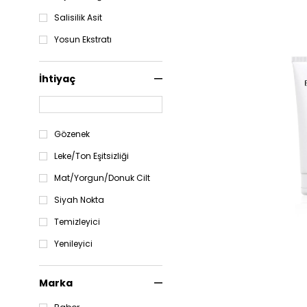
Salisilik Asit
Yosun Ekstratı
İhtiyaç
Gözenek
Leke/Ton Eşitsizliği
Mat/Yorgun/Donuk Cilt
Siyah Nokta
Temizleyici
Yenileyici
Marka