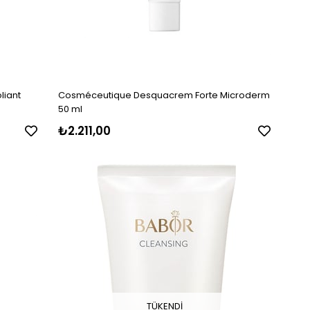
liant
Cosméceutique Desquacrem Forte Microderm
50 ml
₺2.211,00
TÜKENDI