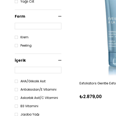
Yağlı Cilt
Form
Krem
Peeling
İçerik
AHA/Glikolik Asit
Exfoliators Gentle Exfo
Antioksidan/E Vitamini
₺2.879,00
Askorbik Asit/C Vitamini
B3 Vitamini
Jojoba Yağı