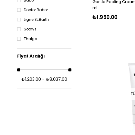
Babor
Gentle Peeling Cream
ml
Doctor Babor
₺1.950,00
Ligne St.Barth
Sothys
Thalgo
Fiyat Aralığı
₺1.203,00 - ₺8.037,00
T