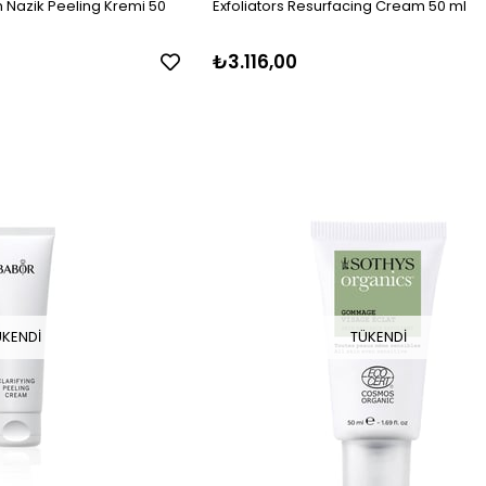
 Nazik Peeling Kremi 50
Exfoliators Resurfacing Cream 50 ml
₺3.116,00
ÜKENDI
TÜKENDI