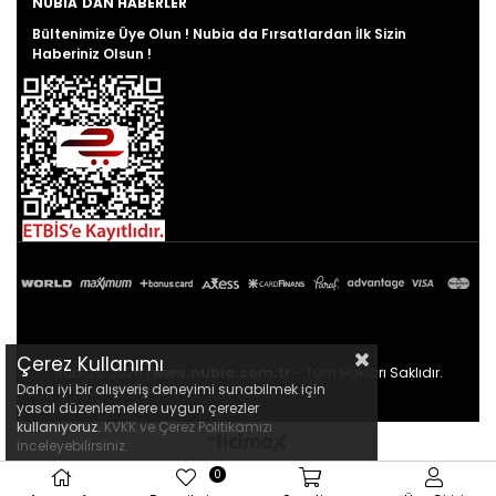
NUBIA'DAN HABERLER
Bültenimize Üye Olun ! Nubia da Fırsatlardan İlk Sizin
Haberiniz Olsun !
Çerez Kullanımı
Nubia© 2026 |
www.nubia.com.tr
- Tüm Hakları Saklıdır.
Daha iyi bir alışveriş deneyimi sunabilmek için
yasal düzenlemelere uygun çerezler
kullanıyoruz.
KVKK ve Çerez Politikamızı
inceleyebilirsiniz.
0