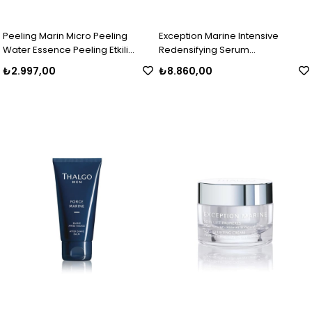
Peeling Marin Micro Peeling
Exception Marine Intensive
Water Essence Peeling Etkili
Redensifying Serum
Tonik 125 ml
Yoğunlaştırılmış Yenileyici Serum
₺2.997,00
₺8.860,00
30 ml