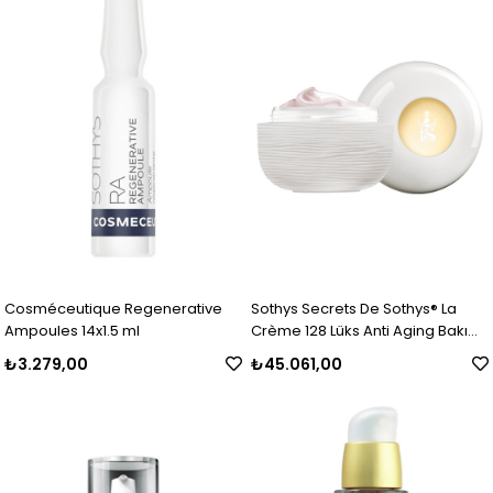
Cosméceutique Regenerative
Sothys Secrets De Sothys® La
Ampoules 14x1.5 ml
Crème 128 Lüks Anti Aging Bakım
Kremi 50 ml
₺3.279,00
₺45.061,00