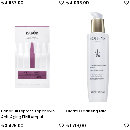
₺4.967,00
₺4.033,00
Krem 50 ml
Aging Krem 50 ml
Babor Lift Express Toparlayıcı
Clarity Cleansing Milk
Anti-Aging Etkili Ampul
Konsantresi 7x2 ml
₺3.425,00
₺1.719,00