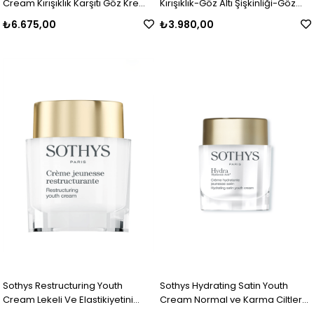
Cream Kırışıklık Karşıtı Göz Kremi
Kırışıklık-Göz Altı Şişkinliği-Göz
30 ml
Çevresi Koyuluğu İçin Geliştirilmiş
₺6.675,00
₺3.980,00
Aydınlatıcı Göz Kremi 15 ml
Sothys Restructuring Youth
Sothys Hydrating Satin Youth
Cream Lekeli Ve Elastikiyetini
Cream Normal ve Karma Ciltler
Kaybetmiş Ciltler için Anti Aging
İçin Yoğun Nemlendirici Anti