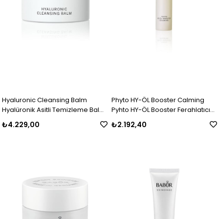
Hyaluronic Cleansing Balm
Phyto HY-ÖL Booster Calming
Hyalüronik Asitli Temizleme Balmı
Pyhto HY-ÖL Booster Ferahlatıcı
150 ml
Esans 100 ml
₺4.229,00
₺2.192,40