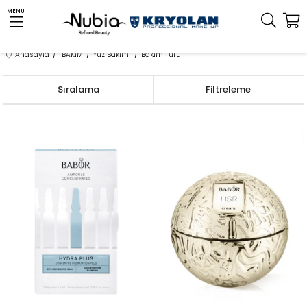
MENU
Anasayfa
BAKIM
Yüz Bakımı
Bakım Türü
Sıralama
Filtreleme