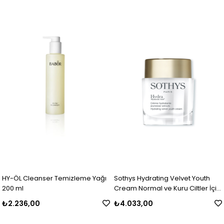
HY-ÖL Cleanser Temizleme Yağı
Sothys Hydrating Velvet Youth
200 ml
Cream Normal ve Kuru Ciltler İçin
Yoğun Nemlendirici Anti Aging
₺2.236,00
₺4.033,00
Krem 50 ml