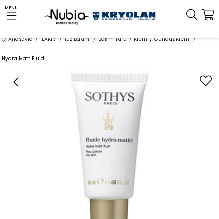
MENU
Anasayfa
BAKIM
Yüz Bakımı
Bakım Türü
Krem
Gündüz Kremi
Hydra Matt Fluid