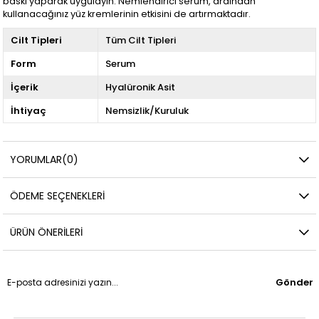
baskı yaparak uygulayın. Nemlendirici serum, ardından
kullanacağınız yüz kremlerinin etkisini de artırmaktadır.
Cilt Tipleri
Tüm Cilt Tipleri
Form
Serum
İçerik
Hyalüronik Asit
İhtiyaç
Nemsizlik/Kuruluk
YORUMLAR
(0)
ÖDEME SEÇENEKLERI
ÜRÜN ÖNERILERI
Gönder