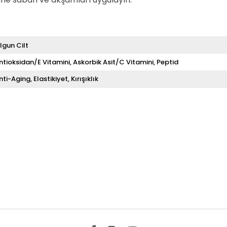
lgun Cilt
ntioksidan/E Vitamini
Askorbik Asit/C Vitamini
Peptid
nti-Aging
Elastikiyet
Kırışıklık