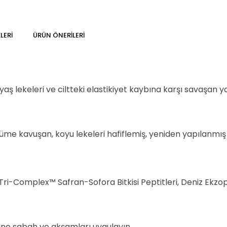
LERI
ÜRÜN ÖNERILERI
yaş lekeleri ve ciltteki elastikiyet kaybına karşı savaşan y
üme kavuşan, koyu lekeleri hafiflemiş, yeniden yapılanmış b
ri-Complex™ Safran-Sofora Bitkisi Peptitleri, Deniz Ekzopo
ne sabah ve akşamları uygulayın.