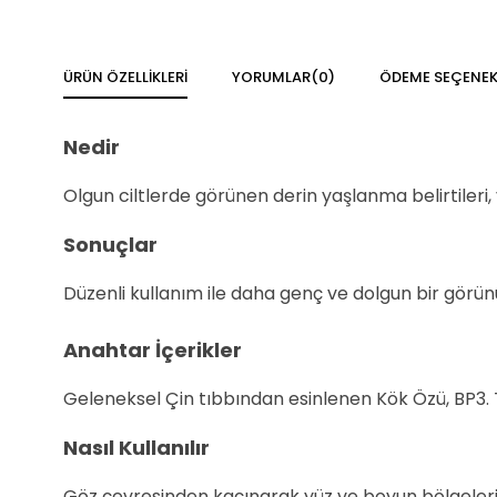
ÜRÜN ÖZELLIKLERI
YORUMLAR
(0)
ÖDEME SEÇENEK
Nedir
Olgun ciltlerde görünen derin yaşlanma belirtileri, 
Sonuçlar
Düzenli kullanım ile daha genç ve dolgun bir görün
Anahtar İçerikler
Geleneksel Çin tıbbından esinlenen Kök Özü, BP3. T
Nasıl Kullanılır
Göz çevresinden kaçınarak yüz ve boyun bölgeleri