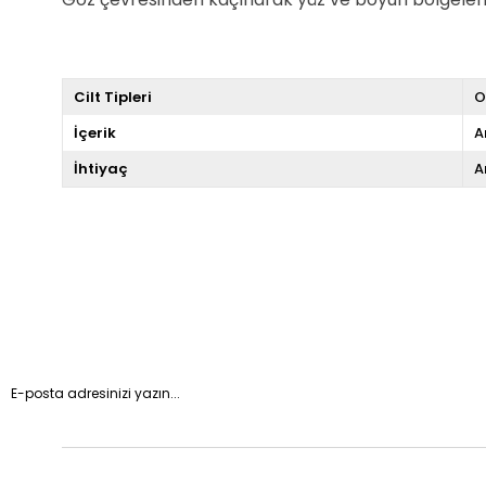
Cilt Tipleri
O
İçerik
A
İhtiyaç
A