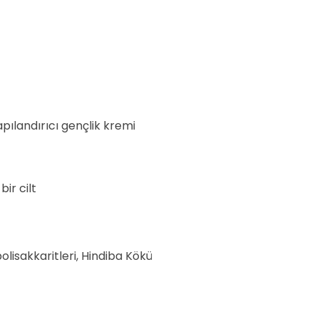
apılandırıcı gençlik kremi
ir cilt
lisakkaritleri, Hindiba Kökü