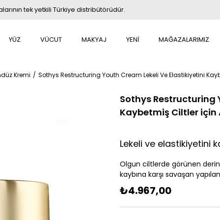
rının tek yetkili Türkiye distribütörüdür.
YÜZ
VÜCUT
MAKYAJ
YENİ
MAĞAZALARIMIZ
düz Kremi
Sothys Restructuring Youth Cream Lekeli Ve Elastikiyetini Kayb
Sothys Restructuring Y
Kaybetmiş Ciltler için
Lekeli ve elastikiyetini 
Olgun ciltlerde görünen derin y
kaybına karşı savaşan yapıland
₺4.967,00