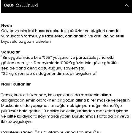
ÜRÜN ÖZELLIKLERI
Nedir
Göz çevresindeki hassas dokudaki pürüzler ve çizgileri anında
yumuşatan formülüyle tazeleyici, canlandırıcı ve anti-aging etkili
biyoselüloz göz maskeleri
Sonuçlar
"Bir uygulamada bile %95* yatıştırıcı ve pürüzsüzleştirici etki
gözlemlenmiştir. Deneyimlerin %90*'ı gözlerinin gözle görülür
şekilde daha genç gözüktüğünü söylemiştir.
*22 kişi üzerinde öz değerlendirme; bir uygulama."
Nasıl Kullanılır
Temiz, kuru cilt üzerinde, kaz ayaklarını da maskenin altına
aldığınızdan emin olarak her bir gözün altına birer maske yerleştirin.
Maskenin cilde yapışmasını sağlamak için parmağınızla hafifçe
pürüzsüz hale getirin. 10 dakika bekletin, ardından maskeleri çıkarın
ve ciltte kaldıysa fazlayı masaj yapın. Durulanmaz. Haftada bir veya
iki kez uygulayın.
Çarkıfelek Çiçeği Özü, C Vitamini, Kinoa Tohumu Özü