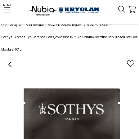
MENU
Anasayfa
CİLT BAKIMI
GÖZ VE DUDAK BAKIMI
GÖZ MASKESİ
Sothys Express Eye Patches Göz Çevresine Işıltı Ve Canlılık Kazandıran Bioselüloz Göz
Maskesi 10'lu