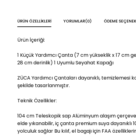
ÜRÜN ÖZELLIKLERI
YORUMLAR
(0)
ÖDEME SEÇENEK
Ürün İçeriği:
1 Küçük Yardımcı Çanta (7 cm yükseklik x 17 cm geniş
28 cm derinlik) 1 Uyumlu Seyahat Kapağı
ZÜCA Yardımcı Çantaları dayanıklı, temizlemesi kol
şekilde tasarlanmıştır.
Teknik Özellikler:
104 cm Teleskopik sap Alüminyum alaşım çerçeve ha
elde yıkanabilir, iç çanta premium suya dayanıklı 
yolculuk sağlar Bu kılıf, el bagajı için FAA özellikl