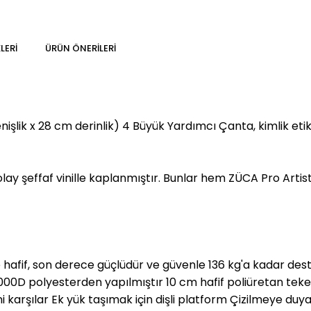
LERI
ÜRÜN ÖNERILERI
lik x 28 cm derinlik) 4 Büyük Yardımcı Çanta, kimlik etiketi
ay şeffaf vinille kaplanmıştır. Bunlar hem ZÜCA Pro Artist
fif, son derece güçlüdür ve güvenle 136 kg'a kadar destek
1000D polyesterden yapılmıştır 10 cm hafif poliüretan tek
erini karşılar Ek yük taşımak için dişli platform Çizilmeye 