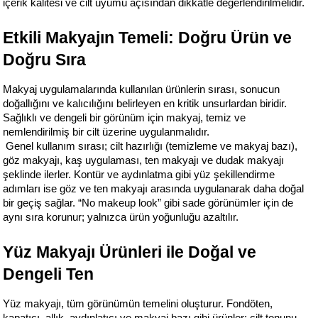
içerik kalitesi ve cilt uyumu açısından dikkatle değerlendirilmelidir.
Etkili Makyajın Temeli: Doğru Ürün ve 
Doğru Sıra
Makyaj uygulamalarında kullanılan ürünlerin sırası, sonucun 
doğallığını ve kalıcılığını belirleyen en kritik unsurlardan biridir. 
Sağlıklı ve dengeli bir görünüm için makyaj, temiz ve 
nemlendirilmiş bir cilt üzerine uygulanmalıdır.
 Genel kullanım sırası; cilt hazırlığı (temizleme ve makyaj bazı), 
göz makyajı, kaş uygulaması, ten makyajı ve dudak makyajı 
şeklinde ilerler. Kontür ve aydınlatma gibi yüz şekillendirme 
adımları ise göz ve ten makyajı arasında uygulanarak daha doğal 
bir geçiş sağlar. “No makeup look” gibi sade görünümler için de 
aynı sıra korunur; yalnızca ürün yoğunluğu azaltılır.
Yüz Makyajı Ürünleri ile Doğal ve 
Dengeli Ten
Yüz makyajı, tüm görünümün temelini oluşturur. Fondöten, 
kapatıcı, allık, aydınlatıcı ve makyaj bazı gibi ürünler; cilt tonunu 