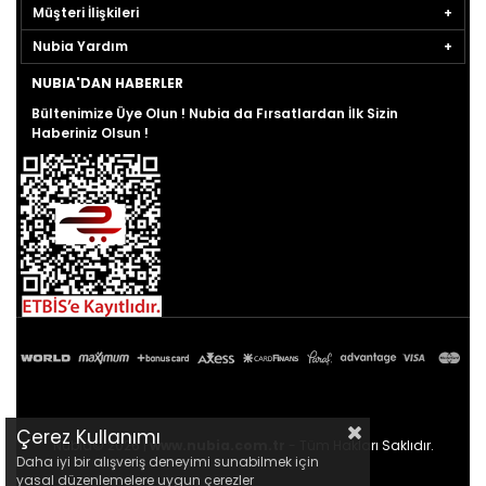
Müşteri İlişkileri
Nubia Yardım
NUBIA'DAN HABERLER
Bültenimize Üye Olun ! Nubia da Fırsatlardan İlk Sizin
Haberiniz Olsun !
Çerez Kullanımı
Nubia© 2026 |
www.nubia.com.tr
- Tüm Hakları Saklıdır.
Daha iyi bir alışveriş deneyimi sunabilmek için
yasal düzenlemelere uygun çerezler