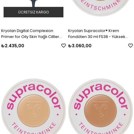
ÜCRETSIZ KARGO
Kryolan Digital Complexion
Kryolan Supracolor® Krem
Primer for Oily Skin Yağlı Ciltler
Fondöten 30 ml FS38 - Yüksek
için Makyaj Bazı 20 ml
Kapatıcı Özellikli Makyaj Ürünü
₺2.435,00
₺3.060,00