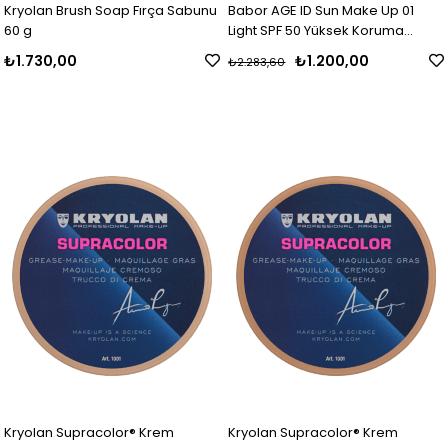
Kryolan Brush Soap Fırça Sabunu
Babor AGE ID Sun Make Up 01
60 g
Light SPF 50 Yüksek Koruma
Faktörlü Anti-Aging Krem
₺1.730,00
₺1.200,00
₺2.283,60
Fondöten
Kryolan Supracolor® Krem
Kryolan Supracolor® Krem