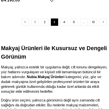
₺4.290,00
<
1
2
3
4
5
...
10
>
Makyaj Ürünleri ile Kusursuz ve Dengeli 
Görünüm
Makyaj, yalnızca estetik bir uygulama değil; cilt tonunu dengeleyen, 
yüz hatlarını vurgulayan ve kişisel stili tamamlayan bütüncül bir 
bakım adımıdır. 
Nubia Makyaj Ürünleri
 kategorisi; yüz, göz ve 
dudak makyajına özel geliştirilen profesyonel ürünleri bir araya 
getirerek günlük kullanımda olduğu kadar özel anlarda da etkili 
sonuçlar elde edilmesini hedefler.
Doğru ürün seçimi, yalnızca görünümü değil aynı zamanda cilt 
sağlığını da doğrudan etkiler. Bu nedenle makyaj malzemeleri, 