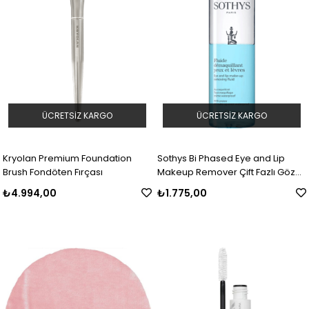
ÜCRETSIZ KARGO
ÜCRETSIZ KARGO
Kryolan Premium Foundation
Sothys Bi Phased Eye and Lip
Brush Fondöten Fırçası
Makeup Remover Çift Fazlı Göz
ve Dudak için Makyaj Temizleyici
₺4.994,00
₺1.775,00
125 ml