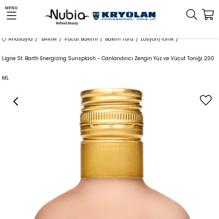
MENU
Anasayfa
BAKIM
Vücut Bakımı
Bakım Türü
Losyon/Tonik
Ligne St. Barth Energizing Sunsplash - Canlandırıcı Zengin Yüz ve Vücut Toniği 200
ML