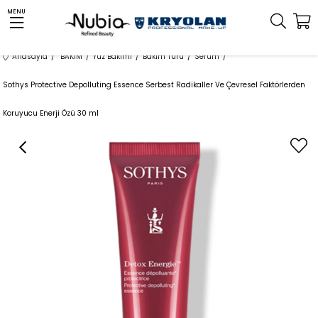
MENU
Anasayfa
BAKIM
Yüz Bakımı
Bakım Türü
Serum
Sothys Protective Depolluting Essence Serbest Radikaller Ve Çevresel Faktörlerden
Koruyucu Enerji Özü 30 ml