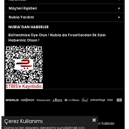
Müşteri İlişkileri
Nubia Yardım
NUBIA'DAN HABERLER
Bültenimize Üye Olun ! Nubia da Fırsatlardan İlk Sizin
Haberiniz Olsun !
Çerez Kullanımı
Nubia© 2026 |
www.nubia.com.tr
- Tüm Hakları Saklıdır.
Daha iyi bir alışveriş deneyimi sunabilmek için