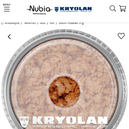
MENU
Anasayfa
MAKYAJ
Göz
Far
Satin Powder 3 g