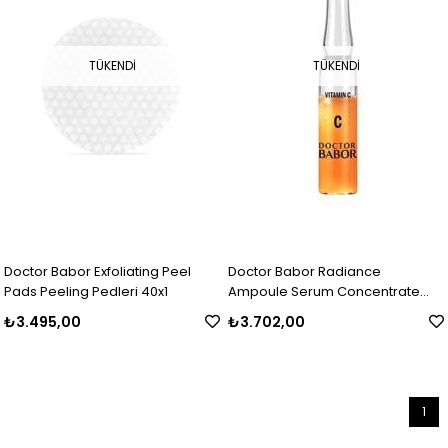
TÜKENDI
TÜKENDI
Doctor Babor Exfoliating Peel
Doctor Babor Radiance
Pads Peeling Pedleri 40x1
Ampoule Serum Concentrate
Aydınlatıcı C vitamini Ampul Kürü
₺3.495,00
₺3.702,00
7x2 ml
1