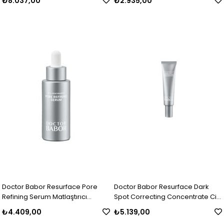
₺8.037,00
₺2.935,00
Doctor Babor Resurface Pore
Doctor Babor Resurface Dark
Refining Serum Matlaştırıcı
Spot Correcting Concentrate Cilt
Serum 30 ml
Renk Tonu Eşitleyici Krem 30 ml
₺4.409,00
₺5.139,00