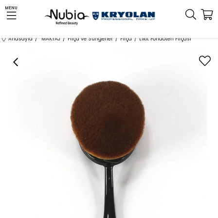
MENU
Anasayfa
MAKYAJ
Fırça ve Süngerler
Fırça
Likit Fondöten Fırçası