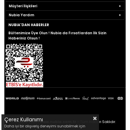
Müşteri İlişkileri
Nubia Yardım
NUBIA'DAN HABERLER
Bültenimize Üye Olun ! Nubia da Fırsatlardan İlk Sizin
Haberiniz Olsun !
Çerez Kullanımı
Nubia© 2026 |
www.nubia.com.tr
- Tüm Hakları Saklıdır.
Daha iyi bir alışveriş deneyimi sunabilmek için