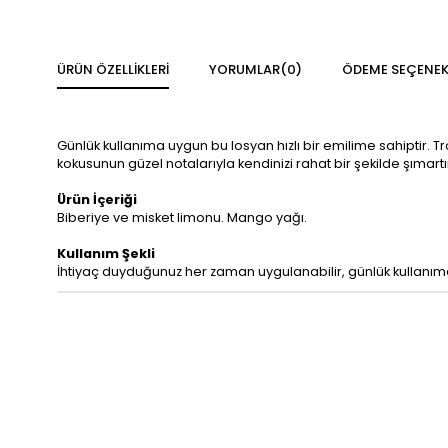
ÜRÜN ÖZELLIKLERI
YORUMLAR
(0)
ÖDEME SEÇENEK
Günlük kullanıma uygun bu losyan hızlı bir emilime sahiptir. Tr
kokusunun güzel notalarıyla kendinizi rahat bir şekilde şımartı
Ürün İçeriği
Biberiye ve misket limonu. Mango yağı.
Kullanım Şekli
İhtiyaç duyduğunuz her zaman uygulanabilir, günlük kullanı