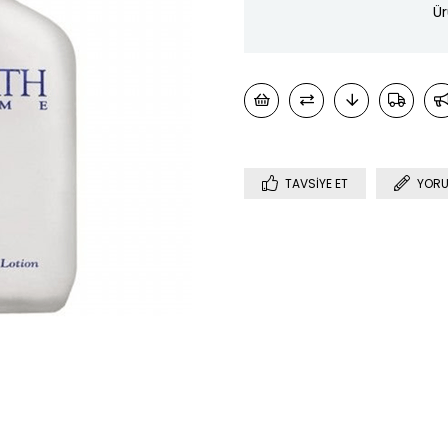
Ür
TAVSIYE ET
YORU