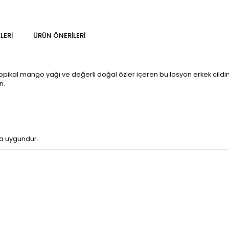
LERI
ÜRÜN ÖNERILERI
opikal mango yağı ve değerli doğal özler içeren bu losyon erkek cildinin 
n.
ma uygundur.