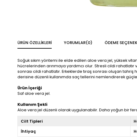
ÜRÜN ÖZELLIKLERI
YORUMLAR
(0)
ÖDEME SEÇENEK
Soğuk sıkım yöntemi ile elde edilen aloe vera jel, yüksek vita
hücrelerinden arınmaya yardımcı olur. Stresli cildi rahatlat
sonrası cildi rahatlatır. Erkeklerde tıraş sonrası oluşan tahriş
derisine düzenli kullanımda saç tellerini nemlendirerek güçlen
Ürün İçeriği
Saf aloe vera jel.
Kullanım Şekli
Aloe vera jel düzenli olarak uygulanabilir. Daha yoğun bir fer
Cilt Tipleri
H
İhtiyaç
H