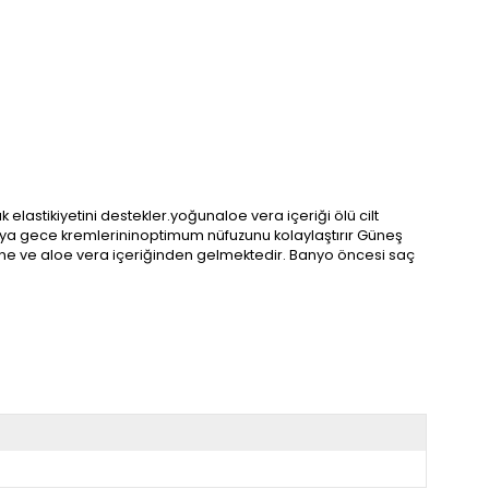
elastikiyetini destekler.yoğunaloe vera içeriği ölü cilt
 veya gece kremlerininoptimum nüfuzunu kolaylaştırır Güneş
iği nane ve aloe vera içeriğinden gelmektedir. Banyo öncesi saç