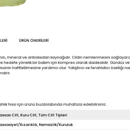
LERI
ÜRÜN ÖNERILERI
min, mineral ve antioksidan kaynağıdır. Cildin nemlenmesini sağlayarak 
ır ve hedefe yönelik bir bakım için kompres olarak daidealdir. Gündüz
 hissinin hafifletilmesine yardımcı olur. Yatıştırıcı ve ferahlatıcı özell
dirir.
ahlık hissi için ürünü buzdolabında muhafaza edebilirsiniz .
assas Cilt
Kuru Cilt
Tüm Cilt Tipleri
assasiyet/Kızarıklık
Nemsizlik/Kuruluk