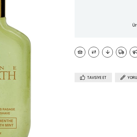
Ür
TAVSIYE ET
YORU