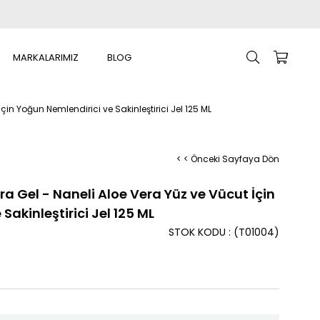
MARKALARIMIZ
BLOG
İçin Yoğun Nemlendirici ve Sakinleştirici Jel 125 ML
< < Önceki Sayfaya Dön
era Gel - Naneli Aloe Vera Yüz ve Vücut İçin
Sakinleştirici Jel 125 ML
STOK KODU
(T01004)