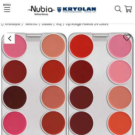
MENU
Anasayfa
MAKYAJ
Dudak
Ruj
Lip Rouge Palette 24 Colors