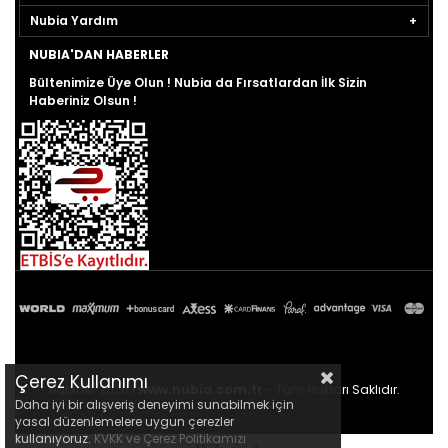
Nubia Yardım
NUBIA'DAN HABERLER
Bültenimize Üye Olun ! Nubia da Fırsatlardan İlk Sizin
Haberiniz Olsun !
Çerez Kullanımı
Nubia© 2026 |
www.nubia.com.tr
- Tüm Hakları Saklıdır.
Daha iyi bir alışveriş deneyimi sunabilmek için
yasal düzenlemelere uygun çerezler
kullanıyoruz.
KVKK ve Çerez Politikamızı