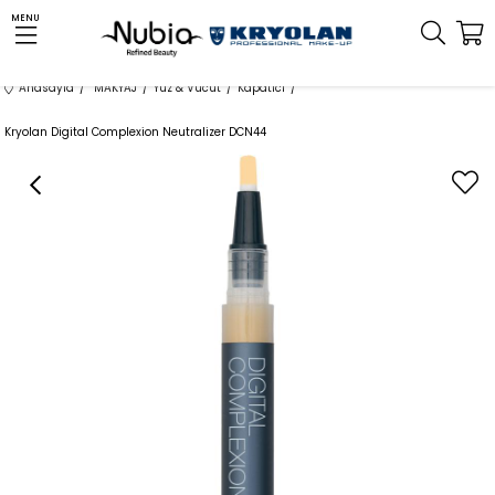
MENU
Anasayfa
MAKYAJ
Yüz & Vücut
Kapatıcı
Kryolan Digital Complexion Neutralizer DCN44