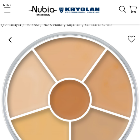
MENU
Anasayfa
MAKYAJ
Yüz & Vücut
Kapatıcı
Concealer Circle