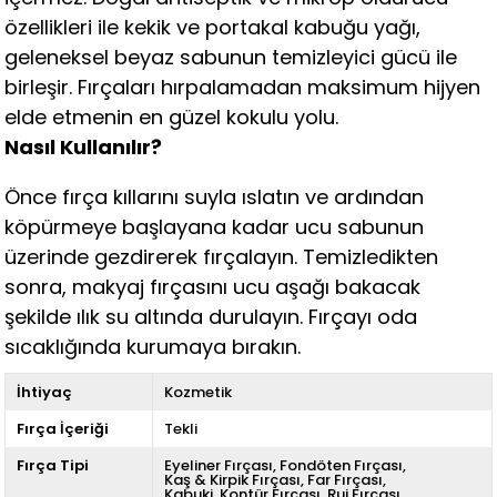
özellikleri ile kekik ve portakal kabuğu yağı,
geleneksel beyaz sabunun temizleyici gücü ile
birleşir. Fırçaları hırpalamadan maksimum hijyen
elde etmenin en güzel kokulu yolu.
Nasıl Kullanılır?
Önce fırça kıllarını suyla ıslatın ve ardından
köpürmeye başlayana kadar ucu sabunun
üzerinde gezdirerek fırçalayın. Temizledikten
sonra, makyaj fırçasını ucu aşağı bakacak
şekilde ılık su altında durulayın. Fırçayı oda
sıcaklığında kurumaya bırakın.
İhtiyaç
Kozmetik
Fırça İçeriği
Tekli
Fırça Tipi
Eyeliner Fırçası
Fondöten Fırçası
Kaş & Kirpik Fırçası
Far Fırçası
Kabuki
Kontür Fırçası
Ruj Fırçası