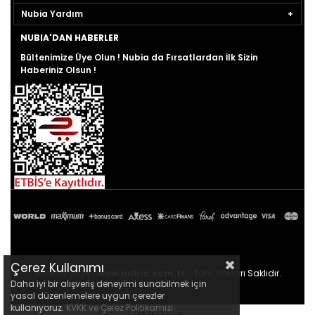
Nubia Yardım
NUBIA'DAN HABERLER
Bültenimize Üye Olun ! Nubia da Fırsatlardan İlk Sizin
Haberiniz Olsun !
Çerez Kullanımı
Nubia© 2026 |
www.nubia.com.tr
- Tüm Hakları Saklıdır.
Daha iyi bir alışveriş deneyimi sunabilmek için
yasal düzenlemelere uygun çerezler
kullanıyoruz.
KVKK ve Çerez Politikamızı