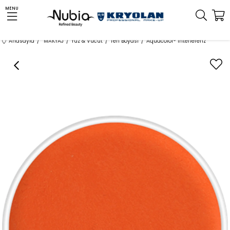
MENU
Anasayfa
MAKYAJ
Yüz & Vücut
Ten Boyası
Aquacolor® Interferenz