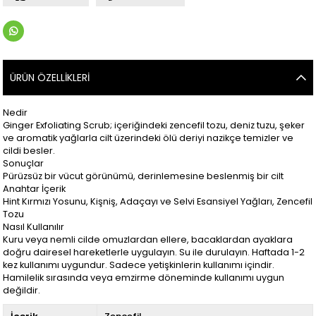
ÜRÜN ÖZELLIKLERI
Nedir
Ginger Exfoliating Scrub; içeriğindeki zencefil tozu, deniz tuzu, şeker
ve aromatik yağlarla cilt üzerindeki ölü deriyi nazikçe temizler ve
cildi besler.
Sonuçlar
Pürüzsüz bir vücut görünümü, derinlemesine beslenmiş bir cilt
Anahtar İçerik
Hint Kırmızı Yosunu, Kişniş, Adaçayı ve Selvi Esansiyel Yağları, Zencefil
Tozu
Nasıl Kullanılır
Kuru veya nemli cilde omuzlardan ellere, bacaklardan ayaklara
doğru dairesel hareketlerle uygulayın. Su ile durulayın. Haftada 1-2
kez kullanımı uygundur. Sadece yetişkinlerin kullanımı içindir.
Hamilelik sırasında veya emzirme döneminde kullanımı uygun
değildir.