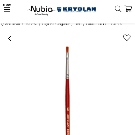
MENU
Anasayfa
MAKYAJ
Fırça ve Süngerler
Fırça
Excellence Flat Brush 6