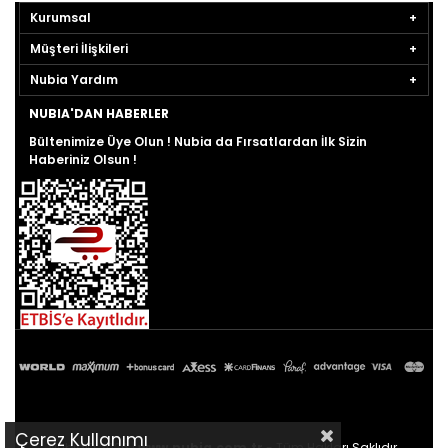
Kurumsal
Müşteri İlişkileri
Nubia Yardım
NUBIA'DAN HABERLER
Bültenimize Üye Olun ! Nubia da Fırsatlardan İlk Sizin
Haberiniz Olsun !
Çerez Kullanımı
Nubia© 2026 |
www.nubia.com.tr
- Tüm Hakları Saklıdır.