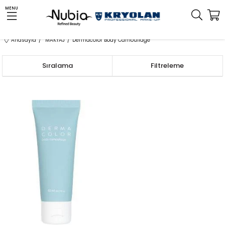
MENU
Anasayfa
MAKYAJ
Dermacolor Body Camouflage
Sıralama
Filtreleme