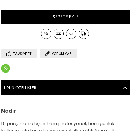
TAVSIYE ET
YORUM YAZ
ÜRÜN ÖZELLIKLERI
Nedir
15 parçadan oluşan hem profesyonel, hem günlük
kullanım için tasarlanmış avantajlı pratik fırça seti.