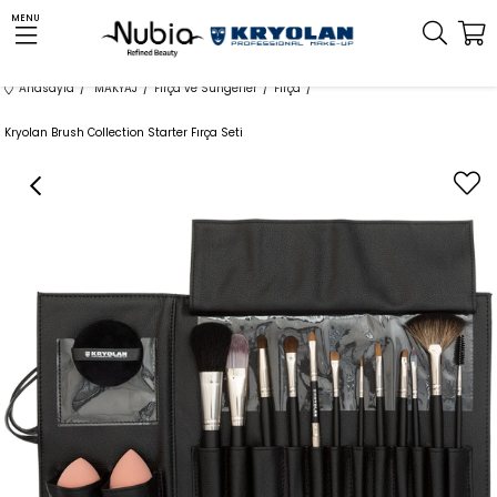
MENU
Anasayfa
MAKYAJ
Fırça ve Süngerler
Fırça
Kryolan Brush Collection Starter Fırça Seti