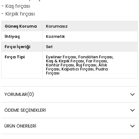
- Kaş fırçası
- Kirpik fırçası
Güneş Koruma
Korumasız
İhtiyaç
Kozmetik
Fırça İçeriği
Set
Fırça Tipi
Eyeliner Fırçası
Fondöten Fırçası
Kaş & Kirpik Fırçası
Far Fırçası
Kontür Fırçası
Ruj Fırçası
Allık
Fırçası
Kapatıcı Fırçası
Pudra
Fırçası
YORUMLAR
(0)
ÖDEME SEÇENEKLERI
ÜRÜN ÖNERILERI