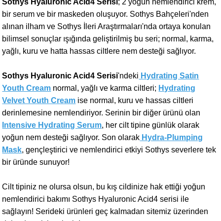
Sothys Hyaluronic Acid4 Serisi
; 2 yoğun nemlendirici krem,
bir serum ve bir maskeden oluşuyor. Sothys Bahçeleri'nden
alınan ilham ve Sothys İleri Araştırmaları'nda ortaya konulan
bilimsel sonuçlar ışığında geliştirilmiş bu seri; normal, karma,
yağlı, kuru ve hatta hassas ciltlere nem desteği sağlıyor.
Sothys Hyaluronic Acid4 Serisi
'ndeki
Hydrating Satin
Youth Cream
normal, yağlı ve karma ciltleri;
Hydrating
Velvet Youth Cream
ise normal, kuru ve hassas ciltleri
derinlemesine nemlendiriyor. Serinin bir diğer ürünü olan
Intensive Hydrating Serum
, her cilt tipine günlük olarak
yoğun nem desteği sağlıyor. Son olarak
Hydra-Plumping
Mask
, gençleştirici ve nemlendirici etkiyi Sothys severlere tek
bir üründe sunuyor!
Cilt tipiniz ne olursa olsun, bu kış cildinize hak ettiği yoğun
nemlendirici bakımı Sothys Hyaluronic Acid4 serisi ile
sağlayın! Serideki ür
ünleri geç kalmadan sitemiz üzerinden