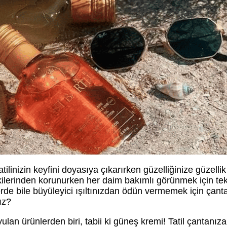
atilinizin keyfini doyasıya çıkarırken güzelliğinize güzellik
tkilerinden korunurken her daim bakımlı görünmek için te
illerde bile büyüleyici ışıltınızdan ödün vermemek için çant
ız?
ulan ürünlerden biri, tabii ki güneş kremi! Tatil çantanıza