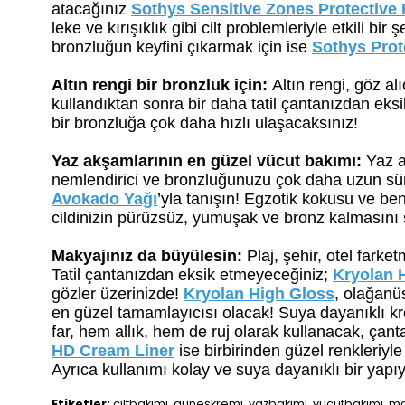
atacağınız
Sothys Sensitive Zones Protective 
leke ve kırışıklık gibi cilt problemleriyle etkili b
bronzluğun keyfini çıkarmak için ise
Sothys Prot
Altın rengi bir bronzluk için:
Altın rengi, göz al
kullandıktan sonra bir daha tatil çantanızdan e
bir bronzluğa çok daha hızlı ulaşacaksınız!
Yaz akşamlarının en güzel vücut bakımı:
Yaz a
nemlendirici ve bronzluğunuzu çok daha uzun sü
Avokado Yağı
’yla tanışın! Egzotik kokusu ve ben
cildinizin pürüzsüz, yumuşak ve bronz kalmasını 
Makyajınız da büyülesin:
Plaj, şehir, otel fark
Tatil çantanızdan eksik etmeyeceğiniz;
Kryolan 
gözler üzerinizde!
Kryolan High Gloss
, olağanü
en güzel tamamlayıcısı olacak! Suya dayanıklı kre
far, hem allık, hem de ruj olarak kullanacak, çant
HD Cream Liner
ise birbirinden güzel renkleriyl
Ayrıca kullanımı kolay ve suya dayanıklı bir yapı
Etiketler:
ciltbakımı, güneşkremi, yazbakımı, vücutbakımı, ma