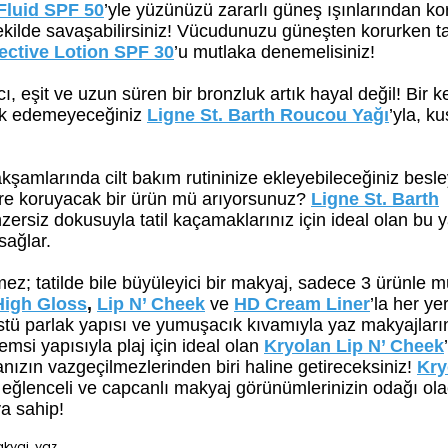
Fluid SPF 50
’yle yüzünüzü zararlı güneş ışınlarından ko
ir şekilde savaşabilirsiniz! Vücudunuzu güneşten korurken tat
ective Lotion SPF 30
’u mutlaka denemelisiniz!
ıcı, eşit ve uzun süren bir bronzluk artık hayal değil! Bir k
ksik edemeyeceğiniz
Ligne St. Barth Roucou Yağı
’yla, k
kşamlarında cilt bakım rutininize ekleyebileceğiniz besley
re koruyacak bir ürün mü arıyorsunuz?
Ligne St. Barth
zersiz dokusuyla tatil kaçamaklarınız için ideal olan bu 
sağlar.
etmez; tatilde bile büyüleyici bir makyaj, sadece 3 ürünle
High Gloss
,
Lip N’ Cheek
ve
HD Cream Liner
’la her ye
stü parlak yapısı ve yumuşacık kıvamıyla yaz makyajları
msi yapısıyla plaj için ideal olan
Kryolan Lip N’ Cheek
anızın vazgeçilmezlerinden biri haline getireceksiniz!
Kry
e eğlenceli ve capcanlı makyaj görünümlerinizin odağı ol
ya sahip!
kyaj, yaz