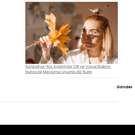
Sonbahar-Kış Aylarında Cilt ve Vücut Bakımı:
Nubia ile Mevsime Uyumlu Bir Rutin
Gönder