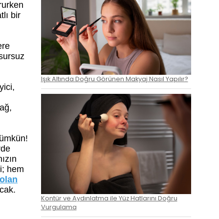
rurken
lı bir
ere
usursuz
Işık Altında Doğru Görünen Makyaj Nasıl Yapılır?
ici,
yağ,
 mümkün!
rde
nızın
’i; hem
olan
acak.
Kontür ve Aydınlatma ile Yüz Hatlarını Doğru
Vurgulama