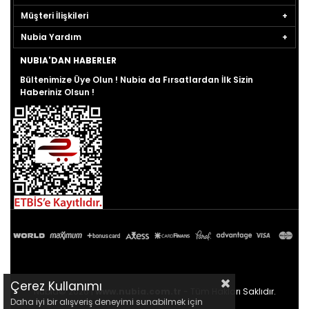
Müşteri İlişkileri
Nubia Yardım
NUBIA'DAN HABERLER
Bültenimize Üye Olun ! Nubia da Fırsatlardan İlk Sizin
Haberiniz Olsun !
Çerez Kullanımı
Nubia© 2026 |
www.nubia.com.tr
- Tüm Hakları Saklıdır.
Daha iyi bir alışveriş deneyimi sunabilmek için