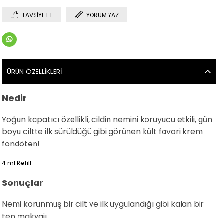
TAVSIYE ET
YORUM YAZ
ÜRÜN ÖZELLIKLERI
Nedir
Yoğun kapatıcı özellikli, cildin nemini koruyucu etkili, gün
boyu ciltte ilk sürüldüğü gibi görünen kült favori krem
fondöten!
4 ml Refill
Sonuçlar
Nemi korunmuş bir cilt ve ilk uygulandığı gibi kalan bir
ten makyajı