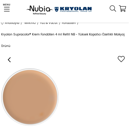
MENU
Anasayfa
MAKYAJ
Yüz & Vücut
Fondöten
Kryolan Supracolor® Krem Fondöten 4 ml Refill NB - Yüksek Kapatıcı Özellikli Makyaj
Ürünü