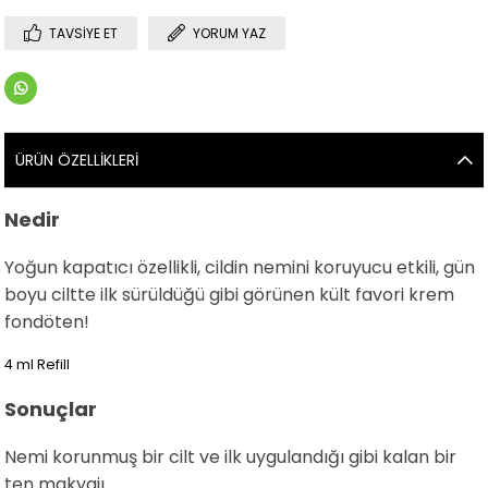
TAVSIYE ET
YORUM YAZ
ÜRÜN ÖZELLIKLERI
Nedir
Yoğun kapatıcı özellikli, cildin nemini koruyucu etkili, gün
boyu ciltte ilk sürüldüğü gibi görünen kült favori krem
fondöten!
4 ml Refill
Sonuçlar
Nemi korunmuş bir cilt ve ilk uygulandığı gibi kalan bir
ten makyajı