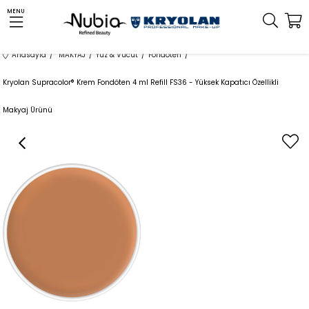
MENU
Anasayfa
MAKYAJ
Yüz & Vücut
Fondöten
Kryolan Supracolor® Krem Fondöten 4 ml Refill FS36 - Yüksek Kapatıcı Özellikli
Makyaj Ürünü