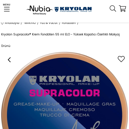
MENU
Anasayfa
MAKYAJ
Yüz & Vücut
Fondöten
Kryolan Supracolor® Krem Fondöten 55 ml ELO - Yüksek Kapatıcı Özellikli Makyaj
Ürünü