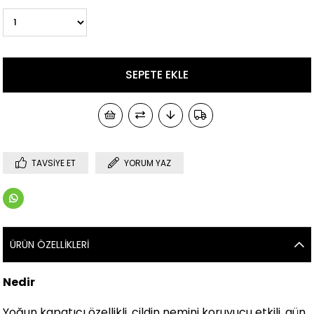
TAVSIYE ET
YORUM YAZ
ÜRÜN ÖZELLIKLERI
Nedir
Yoğun kapatıcı özellikli, cildin nemini koruyucu etkili, gün