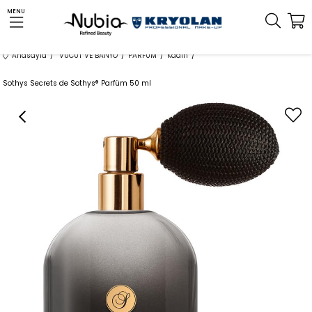
MENU
Anasayfa
VÜCUT VE BANYO
PARFÜM
Kadın
Sothys Secrets de Sothys® Parfüm 50 ml