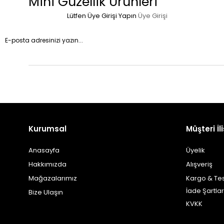
Mini Güzellik Ürünleri
Lütfen Üye Girişi Yapın
Üye Girişi
Kurumsal
Müşteri İli
Anasayfa
Üyelik
Hakkımızda
Alışveriş
Mağazalarımız
Kargo & Te
İade Şartlar
Bize Ulaşın
KVKK