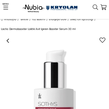
MENU
Anasayfa
BAKIM
Yüz Bakımı
Endişeye Göre
Leke/Ton Eşitsizliği
Lactic Dermobooster Laktik Asit İçeren Booster Serum 30 ml