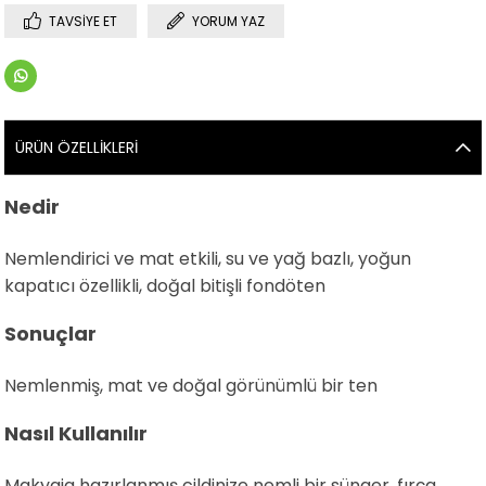
TAVSIYE ET
YORUM YAZ
ÜRÜN ÖZELLIKLERI
Nedir
Nemlendirici ve mat etkili, su ve yağ bazlı, yoğun
kapatıcı özellikli, doğal bitişli fondöten
Sonuçlar
Nemlenmiş, mat ve doğal görünümlü bir ten
Nasıl Kullanılır
Makyaja hazırlanmış cildinize nemli bir sünger, fırça