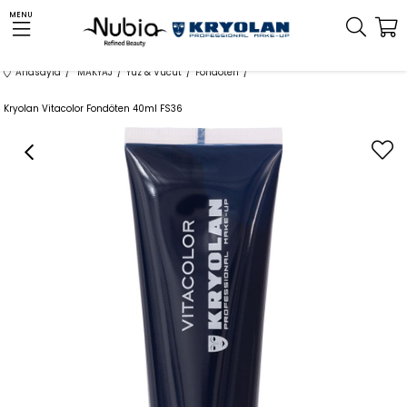
MENU
Anasayfa
MAKYAJ
Yüz & Vücut
Fondöten
Kryolan Vitacolor Fondöten 40ml FS36