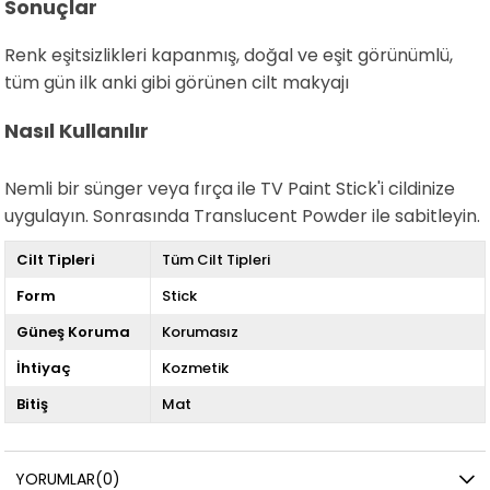
Sonuçlar
Renk eşitsizlikleri kapanmış, doğal ve eşit görünümlü,
tüm gün ilk anki gibi görünen cilt makyajı
Nasıl Kullanılır
Nemli bir sünger veya fırça ile TV Paint Stick'i cildinize
uygulayın. Sonrasında Translucent Powder ile sabitleyin.
Cilt Tipleri
Tüm Cilt Tipleri
Form
Stick
Güneş Koruma
Korumasız
İhtiyaç
Kozmetik
Bitiş
Mat
YORUMLAR
(0)