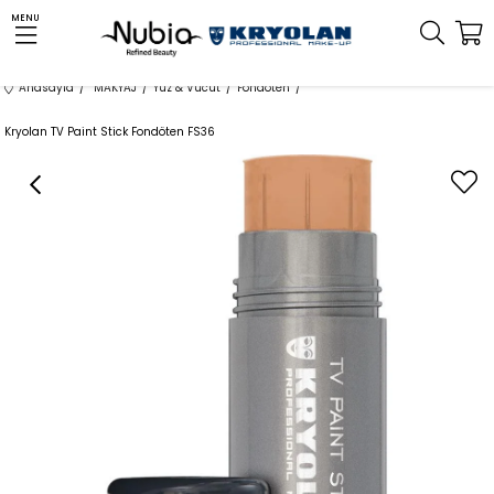
MENU
Anasayfa
MAKYAJ
Yüz & Vücut
Fondöten
Kryolan TV Paint Stick Fondöten FS36