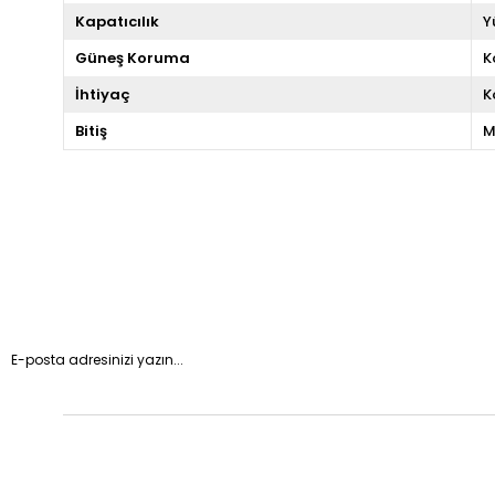
Kapatıcılık
Y
Güneş Koruma
K
İhtiyaç
K
Bitiş
M