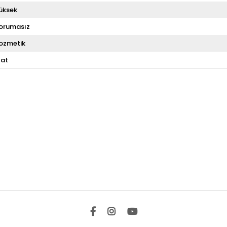
üksek
orumasız
ozmetik
at