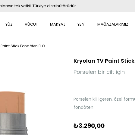
rının tek yetkili Türkiye distribütörüdür.
YÜZ
VÜCUT
MAKYAJ
YENİ
MAĞAZALARIMIZ
 Paint Stick Fondöten ELO
Kryolan TV Paint Stic
Porselen bir cilt için
Porselen kili içeren, özel formü
fondöten
₺3.290,00