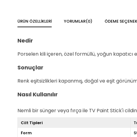
ÜRÜN ÖZELLIKLERI
YORUMLAR
(0)
ÖDEME SEÇENEK
Nedir
Porselen kili içeren, özel formüllü, yoğun kapatıcı et
Sonuçlar
Renk eşitsizlikleri kapanmış, doğal ve eşit görünüml
Nasıl Kullanılır
Nemli bir sünger veya fırça ile TV Paint Stick'i cil
Cilt Tipleri
T
Form
S