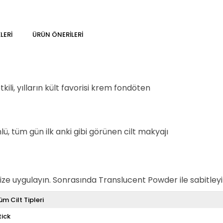
LERI
ÜRÜN ÖNERILERI
kili, yılların kült favorisi krem fondöten
ü, tüm gün ilk anki gibi görünen cilt makyajı
dinize uygulayın. Sonrasında Translucent Powder ile sabitleyi
üm Cilt Tipleri
tick