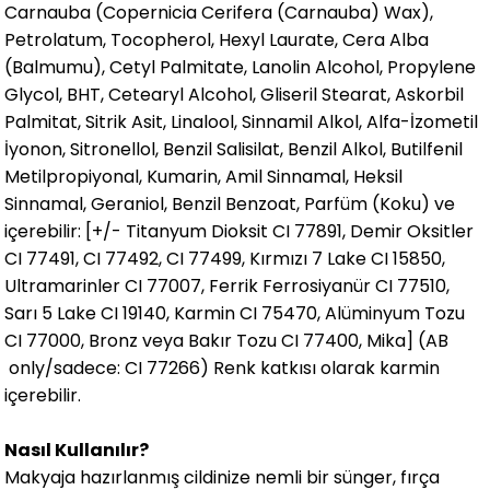
Carnauba (Copernicia Cerifera (Carnauba) Wax),
Petrolatum, Tocopherol, Hexyl Laurate, Cera Alba
(Balmumu), Cetyl Palmitate, Lanolin Alcohol, Propylene
Glycol, BHT, Cetearyl Alcohol, Gliseril Stearat, Askorbil
Palmitat, Sitrik Asit, Linalool, Sinnamil Alkol, Alfa-İzometil
İyonon, Sitronellol, Benzil Salisilat, Benzil Alkol, Butilfenil
Metilpropiyonal, Kumarin, Amil Sinnamal, Heksil
Sinnamal, Geraniol, Benzil Benzoat, Parfüm (Koku) ve
içerebilir: [+/- Titanyum Dioksit CI 77891, Demir Oksitler
CI 77491, CI 77492, CI 77499, Kırmızı 7 Lake CI 15850,
Ultramarinler CI 77007, Ferrik Ferrosiyanür CI 77510,
Sarı 5 Lake CI 19140, Karmin CI 75470, Alüminyum Tozu
CI 77000, Bronz veya Bakır Tozu CI 77400, Mika] (AB
only/sadece: CI 77266) Renk katkısı olarak karmin
içerebilir.
Nasıl Kullanılır?
Makyaja hazırlanmış cildinize nemli bir sünger, fırça