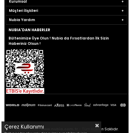
Kurumsal
Müşteri İlişkileri
Nubia Yardım
NUBIA'DAN HABERLER
Bültenimize Üye Olun ! Nubia da Fırsatlardan İlk Sizin
Haberiniz Olsun !
Çerez Kullanımı
Nubia© 2026 |
www.nubia.com.tr
- Tüm Hakları Saklıdır.