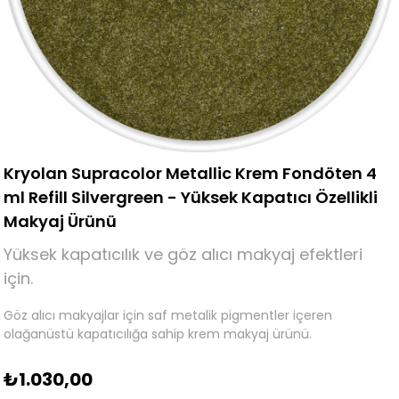
Kryolan Supracolor Metallic Krem Fondöten 4
ml Refill Silvergreen - Yüksek Kapatıcı Özellikli
Makyaj Ürünü
Yüksek kapatıcılık ve göz alıcı makyaj efektleri
için.
Göz alıcı makyajlar için saf metalik pigmentler içeren
olağanüstü kapatıcılığa sahip krem makyaj ürünü.
₺1.030,00