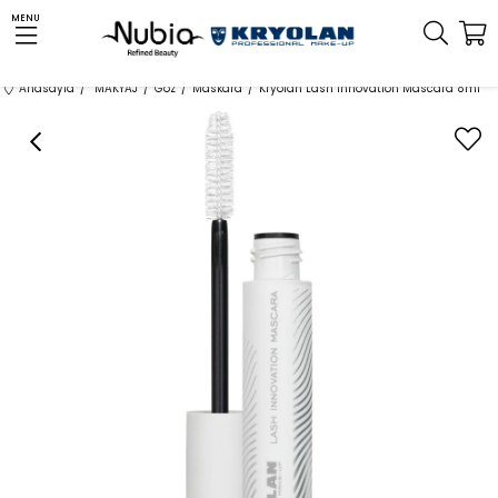
MENU
Anasayfa
MAKYAJ
Göz
Maskara
Kryolan Lash Innovation Mascara 8ml