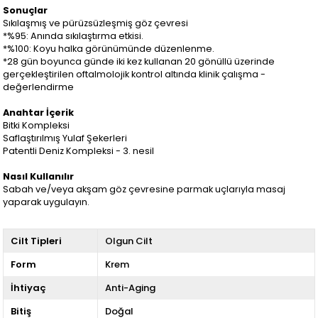
Sonuçlar
Sıkılaşmış ve pürüzsüzleşmiş göz çevresi
*%95: Anında sıkılaştırma etkisi.
*%100: Koyu halka görünümünde düzenlenme.
*28 gün boyunca günde iki kez kullanan 20 gönüllü üzerinde
gerçekleştirilen oftalmolojik kontrol altında klinik çalışma -
değerlendirme
Anahtar İçerik
Bitki Kompleksi
Saflaştırılmış Yulaf Şekerleri
Patentli Deniz Kompleksi - 3. nesil
Nasıl Kullanılır
Sabah ve/veya akşam göz çevresine parmak uçlarıyla masaj
yaparak uygulayın.
Cilt Tipleri
Olgun Cilt
Form
Krem
İhtiyaç
Anti-Aging
Bitiş
Doğal