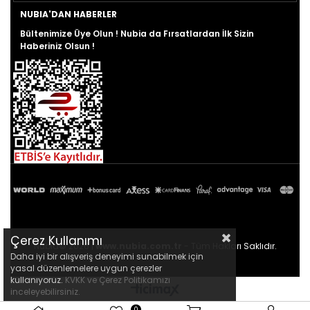
NUBIA'DAN HABERLER
Bültenimize Üye Olun ! Nubia da Fırsatlardan İlk Sizin
Haberiniz Olsun !
Çerez Kullanımı
Nubia© 2026 |
www.nubia.com.tr
- Tüm Hakları Saklıdır.
Daha iyi bir alışveriş deneyimi sunabilmek için
yasal düzenlemelere uygun çerezler
kullanıyoruz.
KVKK ve Çerez Politikamızı
inceleyebilirsiniz.
0